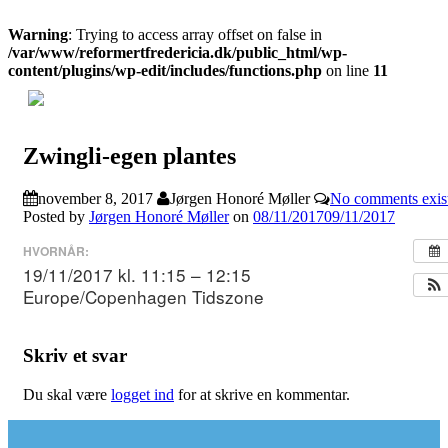
Warning
: Trying to access array offset on false in
/var/www/reformertfredericia.dk/public_html/wp-
content/plugins/wp-edit/includes/functions.php
on line
11
Skip
Hjem
to
Kontakt
content
Zwingli-egen plantes
Menighe
Gudstjen
november 8, 2017
Jørgen Honoré Møller
No comments exis
Posted by
Jørgen Honoré Møller
on
08/11/2017
09/11/2017
Medlems
HVORNÅR:
Kirkebla
19/11/2017 kl. 11:15 – 12:15
Europe/Copenhagen Tidszone
Salg
Vedtægt
Skriv et svar
Link
Du skal være
logget ind
for at skrive en kommentar.
Languag