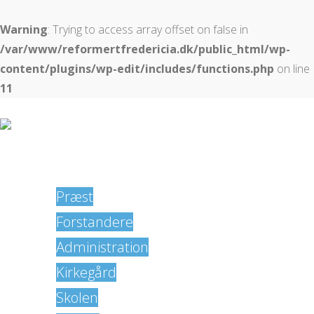
Warning
: Trying to access array offset on false in
/var/www/reformertfredericia.dk/public_html/wp-
content/plugins/wp-edit/includes/functions.php
on line
11
Hjem
Kontakt
Præst
Forstandere
Administration
Kirkegård
Skolen