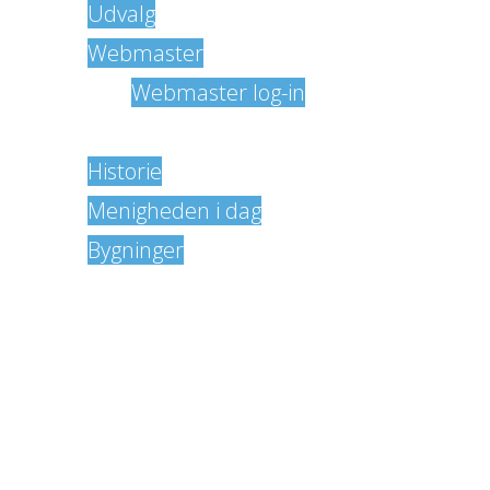
Udvalg
Webmaster
Webmaster log-in
Menigheden
Historie
Menigheden i dag
Bygninger
Gudstjeneste
Medlemskab
Kirkebladet
Salg
Vedtægter
Link