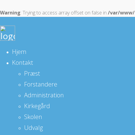
Warning
: Trying to access array offset on false in
/var/www/r
Hjem
Kontakt
Præst
Forstandere
Administration
Kirkegård
Skolen
Udvalg