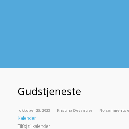
Gudstjeneste
oktober 25, 2023
Kristina Devantier
No comments e
Kalender
Tilføj til kalender